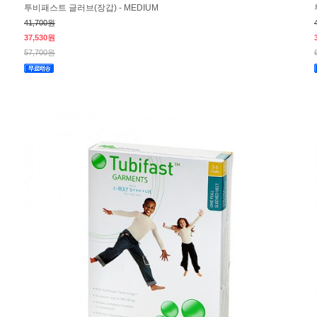
투비패스트 글러브(장갑) - MEDIUM
41,700원
37,530원
57,700원