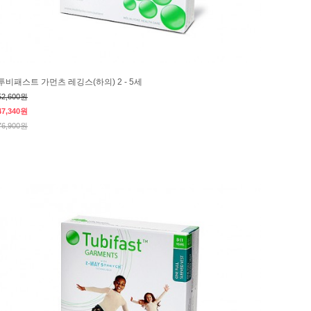
투비패스트 가먼츠 레깅스(하의) 2 - 5세
52,600원
47,340원
76,900원