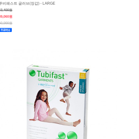
투비패스트 글러브(장갑) - LARGE
43,400원
39,060원
60,000원