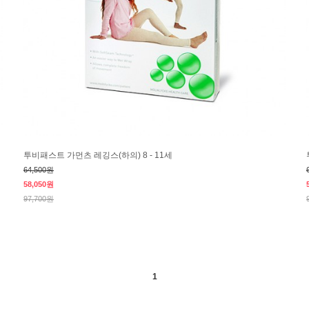
투비패스트 가먼츠 레깅스(하의) 8 - 11세
64,500원
58,050원
97,700원
1