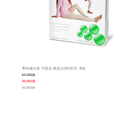
투비패스트 가먼츠 레깅스(하의) 5 - 8세
54,400원
48,960원
82,800원