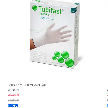
투비패스트 글러브(장갑) - XS
35,800원
32,220원
49,500원