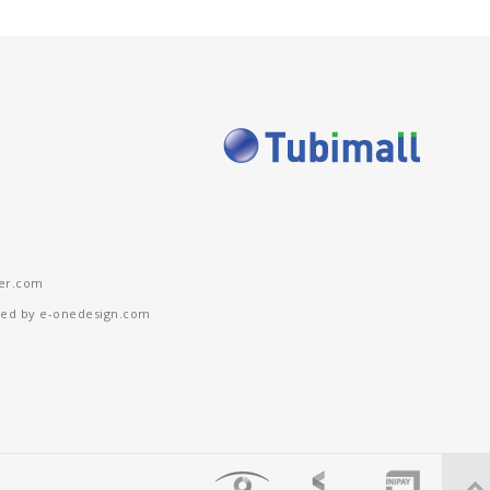
er.com
gned by e-onedesign.com