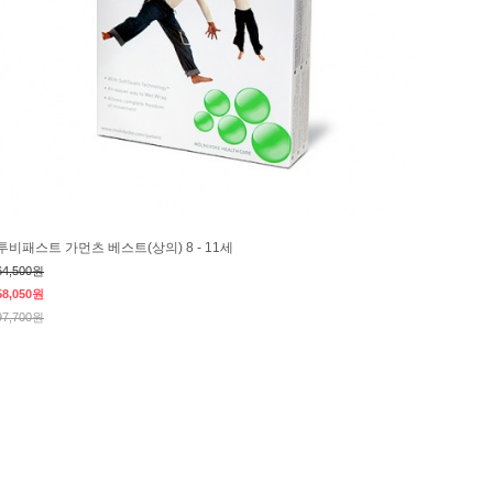
투비패스트 가먼츠 베스트(상의) 8 - 11세
64,500원
58,050원
97,700원