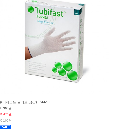
투비패스트 글러브(장갑) - SMALL
38,300원
34,470원
53,100원