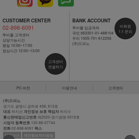
CUSTOMER CENTER
BANK ACCOUNT
02-898-6091
비회원
투비몰 입금계좌
1:1 문의
국민 663301-01-488104
투비몰 고객센터
우리 1005-701-612256
상담가능시간
(주)드피노
평일 10:00~17:00
점심시간 12:00~13:00
고객센터
연결하기
PC 버전
이용안내
고객센터
(주)드피노
경기도 광명시 금하로 458, 913호
대표
하지선
개인정보 보호 책임자
하지수
통신판매업신고번호
제2020-경기광명-0016호
사업자 등록번호
130-86-07744
전화
02-898-6091
팩스
이용약관
개인정보처리방침