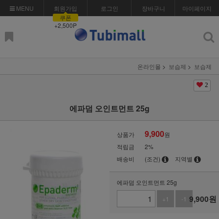
MENU
회원가입
로그인
장바구니
마이페이지
쿠폰
+2,500P
온라인몰
보습제
보습제
2
에파덤 오인트먼트 25g
9,900
상품가
원
적립금
2%
배송비
(조건)
지역별
에파덤 오인트먼트 25g
9,900
원
+1
-1